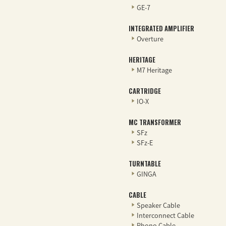
GE-7
INTEGRATED AMPLIFIER
Overture
HERITAGE
M7 Heritage
CARTRIDGE
IO-X
MC TRANSFORMER
SFz
SFz-E
TURNTABLE
GINGA
CABLE
Speaker Cable
Interconnect Cable
Phono Cable