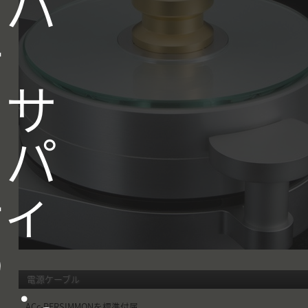
トパ
テ
・サ
ドパ
ティ
の
電源ケーブル
ACc-PERSIMMONを標準付属。