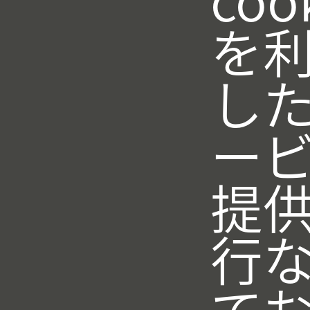
を
し
ー
提
行