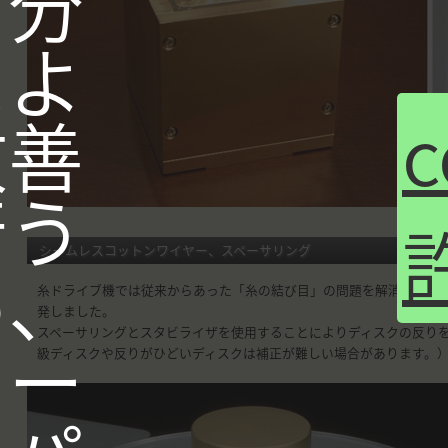
、分
によ
改善
行う
シームレスコットンワイヤー、スペーサリング
め、
糸ドライブ機では従来からあった「糸の結び目」の問題を解消するた
発しました。
スペーサリングとスタビライザを使用することによりディスクの反り
ァー
級ディスクや反りがひどいディスクは補正が難しい場合があります。