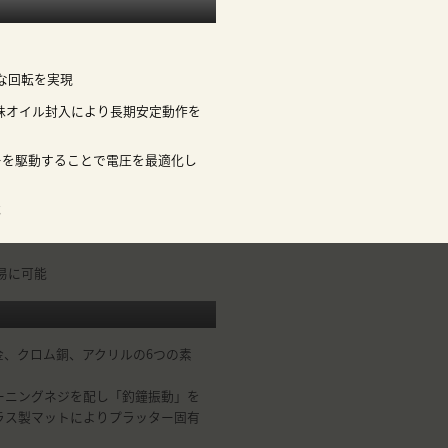
な回転を実現
殊オイル封入により長期安定動作を
ーを駆動することで電圧を最適化し
載
易に可能
、クロム銅、アクリルの6つの素
ーニングネジを配し「釣鐘振動」を
ラス製マットによりプラッター固有