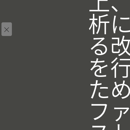
上
析
×
る
を
た
フ