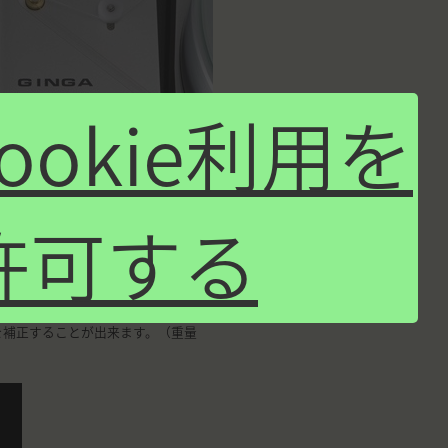
cookie利用を
許可する
め、結び目のない糸の輪を新たに開
を補正することが出来ます。（重量
）