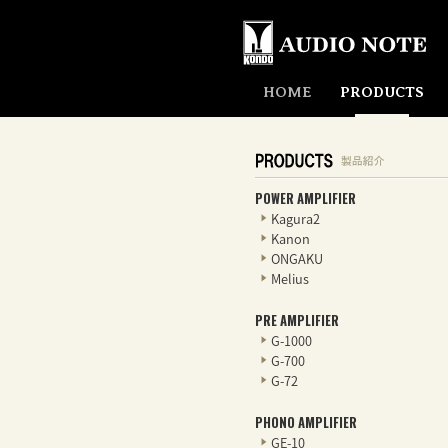
HOME
PRODUCTS
POWER AMPLIFIER
Kagura2
Kanon
ONGAKU
Melius
PRE AMPLIFIER
G-1000
G-700
G-72
PHONO AMPLIFIER
GE-10