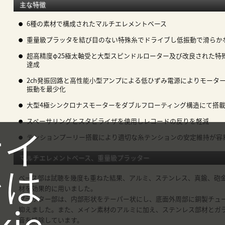
主な特徴
6種の素材で構成されたマルチエレメントベース
重量級プラッタを結び目のない特殊糸でドライブし低振動で滑らか
超高精度φ25極太軸受と大型スピンドルローター及び改良された特
達成
2ch発振回路と高性能小型アンプによる低ひずみ電源によりモータ
振動を最少化
大型4極シンクロナスモーターをダブルフローティング構造にて搭
スペーサリングとスタビライザを使用しレコードの反りを軽減
サイ
テンションプーリー搭載により適切な糸テンションの安定維持が容
マルチエレメントベース、重量級プラッター
では
ベース部は試聴を幾度も重ねた結果、アルミ、ステンレス、真鍮、砲金
材を効果的に用いました。
プラッター部は、内部形状をテーパー状にし、底面外周部に銅製チュ
kie
抑えました。また、メイン素材のアルミに加え、ステンレス部材とガ
音を排除しています。