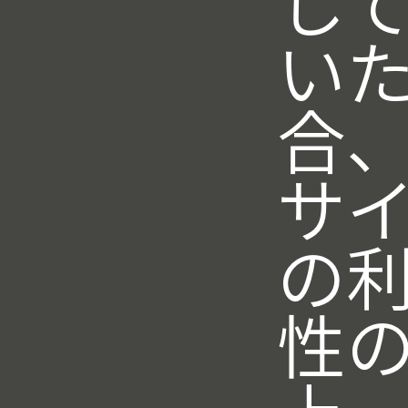
し
い
合
サ
の
性