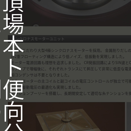
て頂
た場
、本
シンクロナスモーターユニット
音質にこだわり大型4極シンクロナスモーターを採用。 金属削りだし
イト
の2重フローティング構造により低ノイズ、低振動を実現しました。
モーター電源回路も理想を追求しました。 CR発振回路によりSIN波と
ルアンプで増幅後に、それぞれトランスにて昇圧して非常に低歪な電源
相コンデンサは不要となりました。
利便
また、モーターの主コイルと副コイルの電圧コントロールが独立で可
ーター駆動電圧の最適化も実現しました。
テンションプーリーを搭載し、長期間安定して適切な糸テンションを
の向