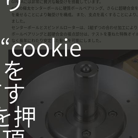
おり
GINGAには非常に贅沢な軸受けを搭載しています。
φ25の極太センターポールに硬質ボールベアリング、さらに超硬合金
を乗せることにより軸受けを構成。 また、支点を高くすることにより
ました。
センターポールとスピンドルローターは、1組ずつの合わせ加工により
cookie
ボールベアリングと超硬合金の接点部分は、テストを重ねた特殊オイ
なく長年にわたり安定した動作を可能にしました。
用を
可す
を押