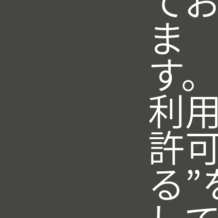
て
ま
す。“
利
許
る”