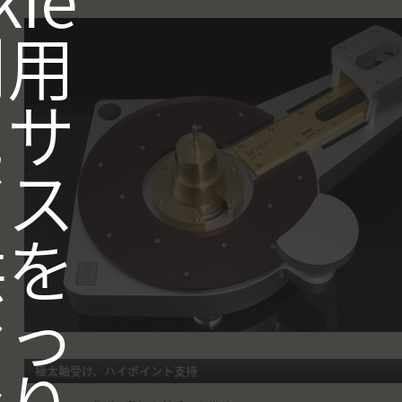
利用
たサ
ビス
供を
なっ
極太軸受け、ハイポイント支持