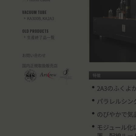
VACUUM TUBE
KA300B, KA2A3
OLD PRODUCTS
生産終了品一覧
お問い合わせ
国内正規取扱販売店
特徴
2A3のふく
パラレルシン
のびやかで気
モジュール化
置、配線ルー