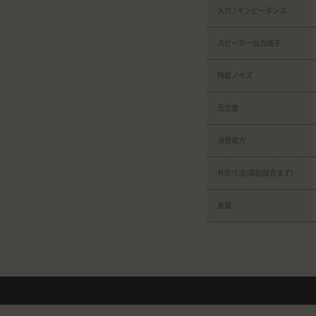
入力 / インピーダンス
スピーカー出力端子
残留ノイズ
真空管
消費電力
外形寸法(突起部含まず)
重量