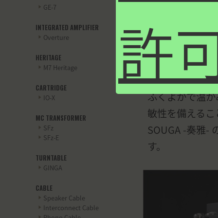
精緻で深遠な
GE-7
許
INTEGRATED AMPLIFIER
Overture
直熱三極管2A
HERITAGE
強力な電源回路
M7 Heritage
を駆動します。
CARTRIDGE
ふくよかで温か
IO-X
敏性を備えるこ
MC TRANSFORMER
SOUGA -奏
SFz
SFz-E
す。
TURNTABLE
GINGA
CABLE
Speaker Cable
Interconnect Cable
Phono Cable