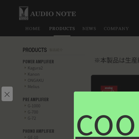
HOME
PRODUCTS
NEWS
COMPANY
※本製品は生産
POWER AMPLIFIER
Kagura2
Kanon
ONGAKU
Melius
×
co
PRE AMPLIFIER
G-1000
G-700
G-72
余韻が消える瞬
PHONO AMPLIFIER
GE-10