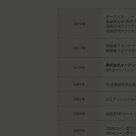
オーディオ・ノー
銀線巻きMC昇圧
1976年
高耐圧FETプリアンプ 
高耐圧FETプリアン
純銀線ラインケー
1977年
純銀線スピーカケ
株式会社オーディ
1979年
MCカートリッジ「
1981年
YL音響研究所を
1982年
211プッシュプ
1983年
励磁型MCカートリッジ
20cmコーン型スピ
1986年
38cmコーン型ウー