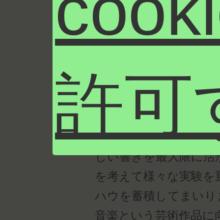
coo
造しております。音楽
正しい設計と技術が何
するため、100％、2
許可
るための最善方法を常
我々は創業当時より銀
ております。 銀は導
く、素材そのものの響
しい響きを最大限に活
を考えて様々な実験を
ハウを蓄積してまいり
音楽という芸術作品に