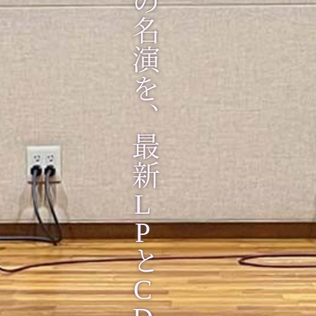
L
P
と
C