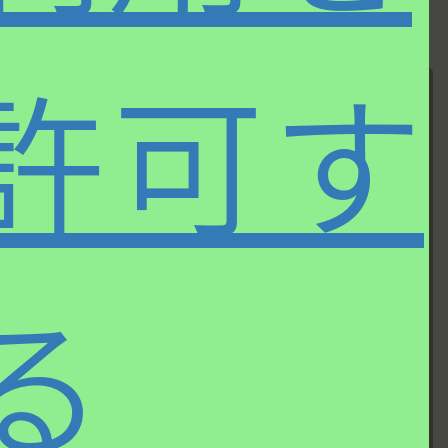
許可す
る
第九十五回
第九十七回
2025年の私的ベ
クラシックとジ
スト・ジャズ・
ャズの稜線を行
アルバム
き来する現代の
音楽