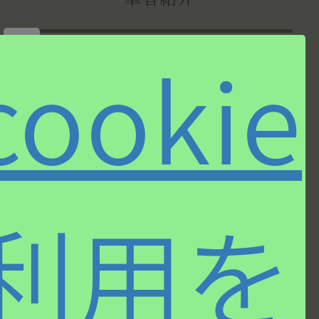
×
cookie
岡崎 正通
小さい頃からさまざまな音楽
に囲まれて育ち、
早稲田大学
モダンジャズ研究会
にも所
属。学生時代から音楽誌等に
寄稿。トラッドからモダン、
コンテンポラリーにいたるジャズだけでなく、ポ
ップスからクラシックまで守備範囲は幅広い。
利用を
CD、LPのライナー解説をはじめ
「JAZZ JAPAN」
「STEREO」
誌などにレギュラー執筆。ビッグバン
ド
“Shiny Stockings”
にサックス奏者として参加。
ミュージック・ペンクラブ・ジャパン理事。