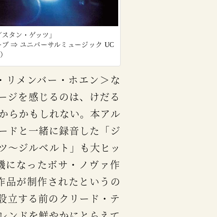
／スタン・ゲッツ」
ブ ⇒ ユニバーサルミュージック UC
6）
メージを感じるのは、けだる
からかもしれない。本アル
ードと一緒に録音した「ジ
ツ～ジルベルト」も大ヒッ
機になったボサ・ノヴァ作
作品が制作されたというの
を設立する前のクリード・テ
レンドを鮮やかにとらえて