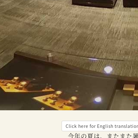
Click here for English translatio
今年の夏は、またまた暑くなりそうな予想。ところで毎年、夏になると取り出して聴いてみたくな