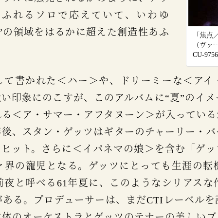
あふれるソロで応えていて、いわゆ
”の領域をはるかに超えた創造性あふ
「焦点
（ヴァー
CU-975
い印象にのこすが、このアルバムに“夏”のイ
れる＜ア・サマー・アフタヌーン＞が入っている
年後、スタン・ゲッツはギターのチャーリー・バ
にヒット。さらに＜イパネマの娘＞を含む「ゲッ
ァ界の寵児となる。ゲッツにとっても生涯の転
前夜と呼べる61年夏に、このようなシリアスな
ある。プロデューサーは、まだCTIレーベル
主体のオーケストラとゲッツのテナーの美しいブ