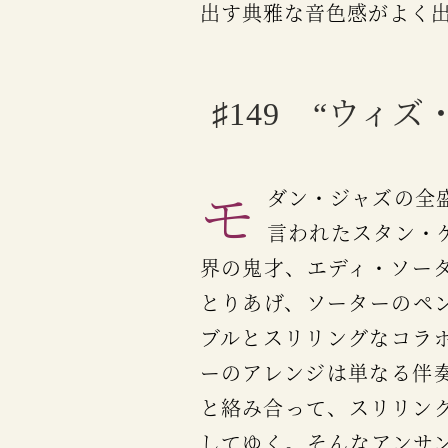
出す典雅な音色感がよく
♯149 “ウ
モダン・ジャズの全盛時代に“クール・テナー”の代表格と
言われたスタン・
界の鬼才、エディ・ソー
とりあげ、ソーターのペ
ブルとスリリングなコラ
ーのアレンジは単なる伴
と絡み合って、スリリン
してゆく。そんなアンサ