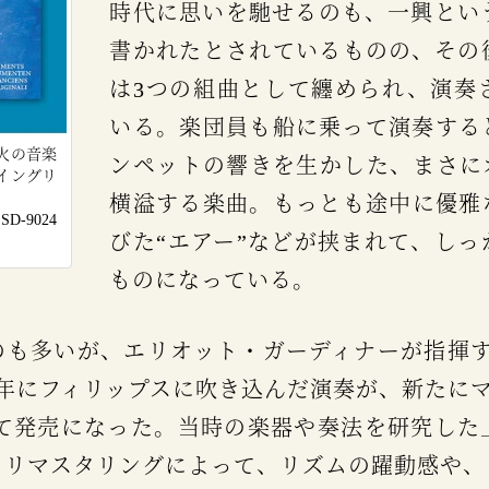
時代に思いを馳せるのも、一興という
書かれたとされているものの、その
は3つの組曲として纏められ、演奏
いる。楽団員も船に乗って演奏する
火の音楽
ンペットの響きを生かした、まさに
イングリ
横溢する楽曲。もっとも途中に優雅
-9024
びた“エアー”などが挟まれて、し
ものになっている。
91年にフィリップスに吹き込んだ演奏が、新たにマ
して発売になった。当時の楽器や奏法を研究した
。リマスタリングによって、リズムの躍動感や、