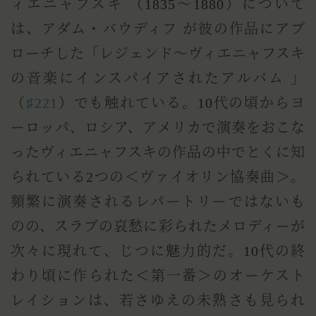
ィエニャフスキ （1835～1880）について
は、アダム・バウディフ が彼の作品にアプ
ローチした「レジェンド～ヴィエニャフスキ
の音楽にインスパイアされたアルバム 」
（
♯221
）でも触れている。10代の頃からヨ
ーロッパ、ロシア、アメリカで演奏をおこな
ったヴィエニャフスキの作品の中でとくに知
られている2つの＜ヴァイオリン協奏曲＞。
頻繁に演奏されるレパートリーではないも
のの、スラブの哀愁に彩られたメロディーが
次々に現れて、じつに魅力的だ。10代の終
わり頃に作られた＜第一番＞のオーケスト
レイションは、若さゆえの未熟さも見られ