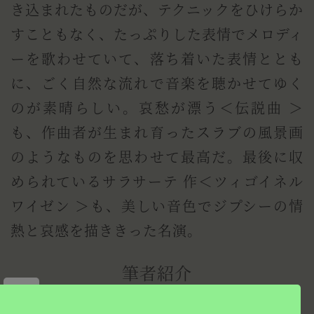
き込まれたものだが、テクニックをひけらか
すこともなく、たっぷりした表情でメロディ
ーを歌わせていて、落ち着いた表情ととも
に、ごく自然な流れで音楽を聴かせてゆく
のが素晴らしい。哀愁が漂う＜伝説曲 ＞
も、作曲者が生まれ育ったスラブの風景画
のようなものを思わせて最高だ。最後に収
められているサラサーテ 作＜ツィゴイネル
ワイゼン ＞も、美しい音色でジプシーの情
熱と哀感を描ききった名演。
筆者紹介
×