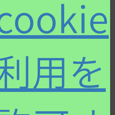
cookie
岡崎 正通
小さい頃からさまざまな音楽
に囲まれて育ち、
早稲田大学
モダンジャズ研究会
にも所
属。学生時代から音楽誌等に
寄稿。トラッドからモダン、
利用を
コンテンポラリーにいたるジャズだけでなく、ポ
ップスからクラシックまで守備範囲は幅広い。
CD、LPのライナー解説をはじめ
「JAZZ JAPAN」
「STEREO」
誌などにレギュラー執筆。ビッグバン
ド
“Shiny Stockings”
にサックス奏者として参加。
ミュージック・ペンクラブ・ジャパン理事。