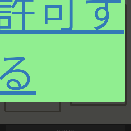
許可す
る
第七十九回
第八十一回
ビッグバンド・
遅かった今年の
ジャズの最先端
秋を感じる3枚
を聴く