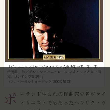
「ヴィエニャフスキ：ヴァイオリン協奏曲第一番、第二番、
伝説曲、他／ギル・シャハム～ローレンス・フォスター指
揮、ロンドン交響楽団」
（ユニバーサルミュージック UCCG-5363）
ポーランド生まれの作曲家で名ヴァイ
オリニストでもあったヘンリク・ヴ