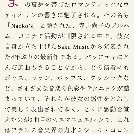
まずオープニング曲＜エスペランサ ＞
の哀愁を帯びたロマンティックなヴ
ァイオリンの響きに魅了される。その名も
「Naoko’s」と題された、寺井尚子のアルバ
ム。コロナで活動が制限される中で、彼女
自身が立ち上げたSaku Musicから発表され
た4年ぶりの最新作である。バラエティにと
んだ選曲もさることながら、どの演奏にも
ジャズ、ラテン、ポップス、クラシックな
ど、さまざまな音楽の色彩やテクニックが詰
まっていて、それらが彼女の感性をとおし
て美しく表出されてゆく。とくに感動を覚
えたのが2曲目の＜エマニュエル ＞で、これ
はフランス音楽界の鬼才ミシェル・コロン