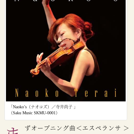
「Naoko’s（ナオコズ）／寺井尚子 」
（Saku Music SKMU-0001）