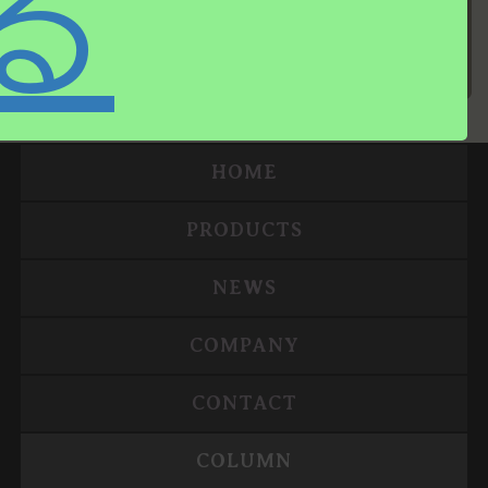
る
ディオの醍醐味
ディオの醍醐味
にひたる①
にひたる③
HOME
PRODUCTS
NEWS
COMPANY
CONTACT
COLUMN