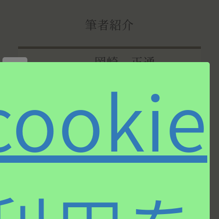
筆者紹介
岡崎 正通
×
cookie
小さい頃からさまざまな音楽
に囲まれて育ち、
早稲田大学
モダンジャズ研究会
にも所
属。学生時代から音楽誌等に
寄稿。トラッドからモダン、
コンテンポラリーにいたるジャズだけでなく、ポ
ップスからクラシックまで守備範囲は幅広い。
CD、LPのライナー解説をはじめ
「JAZZ JAPAN」「STEREO」
誌などにレギュラー
執筆。ビッグバンド
“Shiny Stockings”
にサックス
奏者として参加。ミュージック・ペンクラブ・ジ
ャパン理事。