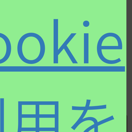
×
ookie
に囲まれて育ち、
早稲田大学
モダンジャズ研究会
にも所
属。学生時代から音楽誌等に
寄稿。トラッドからモダン、
コンテンポラリーにいたるジャズだけでなく、ポ
ップスからクラシックまで守備範囲は幅広い。
CD、LPのライナー解説をはじめ
「JAZZ JAPAN」「STEREO」
誌などにレギュラー
執筆。ビッグバンド
“Shiny Stockings”
にサックス
奏者として参加。ミュージック・ペンクラブ・ジ
ャパン理事。
利用を