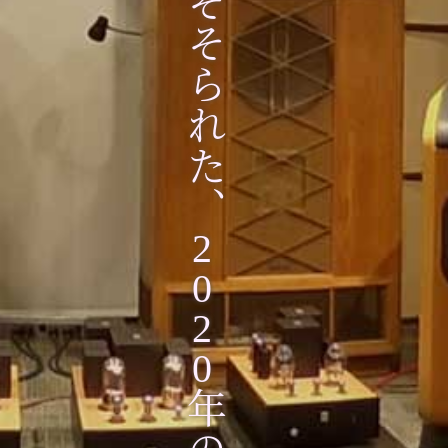
2
0
2
0