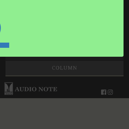
る
PRODUCTS
NEWS
COMPANY
CONTACT
COLUMN