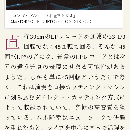
「コンゴ・ブルー／八木隆幸トリオ」
（JazzTOKYO LP ⇒ JRTC3～4, CD ⇒ JRTC-5）
直径30cmのLPレコードが通常の33 1/3
回転でなく45回転で回る。そんな“45
回転LP”の音には、通常のLPレコードとは次
元の違う迫真の表現にせまる可能性がある
ようだ。しかも単に45回転というだけでな
く、これは演奏を直接カッティング・マシン
に刻み込むダイレクト・カッティング方式に
よって収録されていて、究極の高音質を狙
っている。八木隆幸はニューヨークで研鑽
を重ねたあと、ライブを中心に国内で活躍を