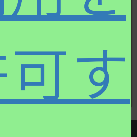
許可す
第三十六回
第三十四回
音楽とオーディ
晩秋に聴く、珠
オの喜びに浸る
玉のバラード・
ことのできる素
アルバム
晴らしいアルバ
ム
HOME