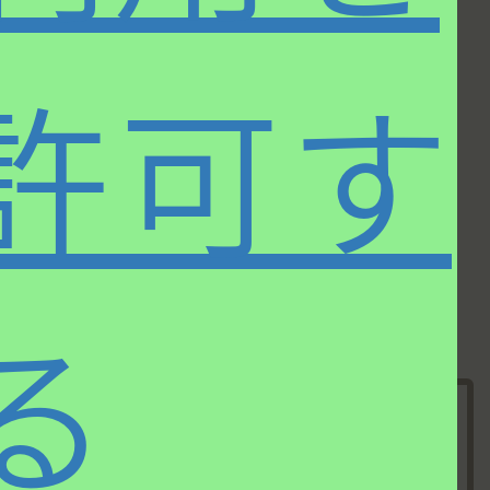
属。学生時代から音楽誌等に
寄稿。トラッドからモダン、
コンテンポラリーにいたるジャズだけでなく、ポ
許可す
ップスからクラシックまで守備範囲は幅広い。
CD、LPのライナー解説をはじめ
「JAZZ JAPAN」「STEREO」
誌などにレギュラー
執筆。ビッグバンド
“Shiny Stockings”
にサックス
奏者として参加。ミュージック・ペンクラブ・ジ
ャパン理事。
る