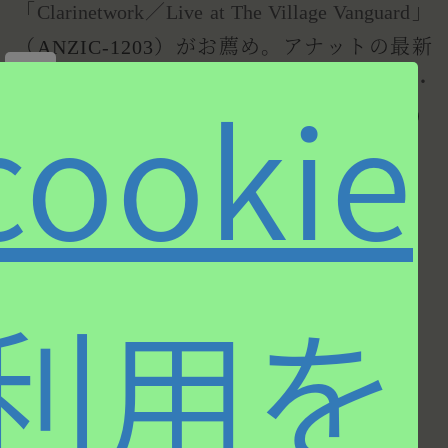
「
Clarinetwork／Live at The Village Vanguard
」
（ANZIC-1203）がお薦め。アナットの最新
×
cookie
作は、やはりオデッドと組んだ「
ハッピー・
ソング（Happy Song）
」（ANZIC-0058）
だ。
筆者紹介
利用を
岡崎 正通
小さい頃からさまざまな音楽
に囲まれて育ち、
早稲田大学
モダンジャズ研究会
にも所