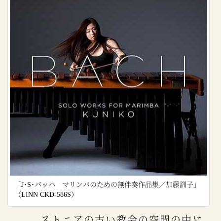
「J･S･バッハ マリンバのための無伴奏作品集／加藤訓子」
（LINN CKD-586S）